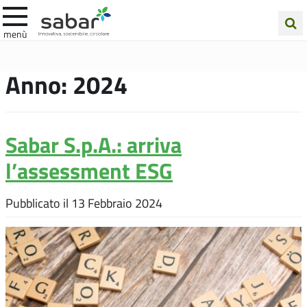
.A.Ba.R
menù
Cerca
nel
Anno:
2024
sito
Sabar S.p.A.: arriva
l’assessment ESG
Pubblicato il
13 Febbraio 2024