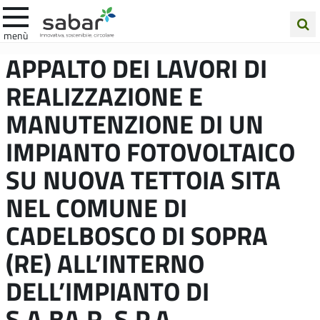
.A.Ba.R
menù
Cerca
APPALTO DEI LAVORI DI
nel
REALIZZAZIONE E
sito
MANUTENZIONE DI UN
IMPIANTO FOTOVOLTAICO
SU NUOVA TETTOIA SITA
NEL COMUNE DI
CADELBOSCO DI SOPRA
(RE) ALL’INTERNO
DELL’IMPIANTO DI
S.A.BA.R. S.P.A.