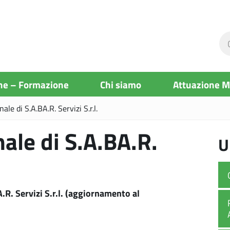
Ce
ne
si
ne – Formazione
Chi siamo
Attuazione 
ale di S.A.BA.R. Servizi S.r.l.
ale di S.A.BA.R.
U
R. Servizi S.r.l. (aggiornamento al