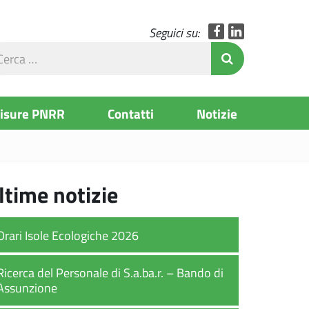
Facebook
LinkedIn
Seguici su:
rca
Invia Ricerc
l
to
Misure PNRR
Contatti
Notizie
ltime notizie
Orari Isole Ecologiche 2026
Ricerca del Personale di S.a.ba.r. – Bando di
Assunzione